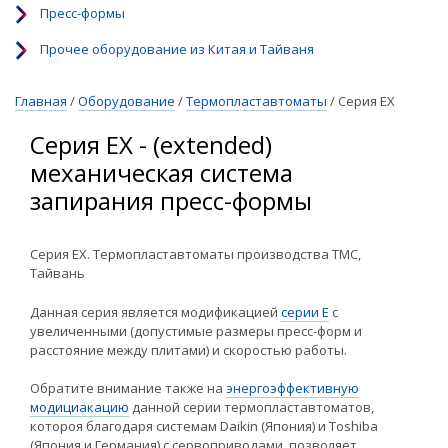
Пресс-формы
Прочее оборудование из Китая и Тайваня
Главная
/
Оборудование
/
Термопластавтоматы
/
Серия EX
Серия EX - (extended)
механическая система
запирания пресс-формы
Серия EX. Термопластавтоматы производства TMC,
Тайвань
Данная серия является модификацией
серии Е
с
увеличенными (допустимые размеры пресс-форм и
расстояние между плитами) и скоростью работы.
Обратите внимание также на
энергоэффективную
модициакацию
данной серии термопластавтоматов,
котороя благодаря системам Daikin (Япония) и Toshiba
(Япония и Германия) с сервоприводами, позволяет