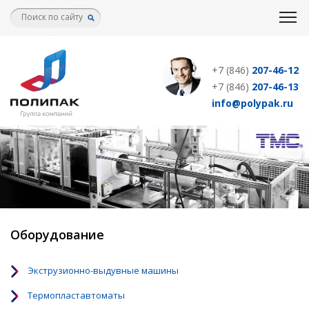
Перейти
к
основному
содержанию
+7 (846)
207-46-12
+7 (846)
207-46-13
info@polypak.ru
Оборудование
Экструзионно-выдувные машины
Термопластавтоматы