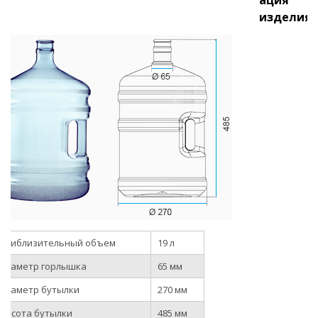
изделия
Приблизительный объем
19 л
Диаметр горлышка
65 мм
Диаметр бутылки
270 мм
Высота бутылки
485 мм