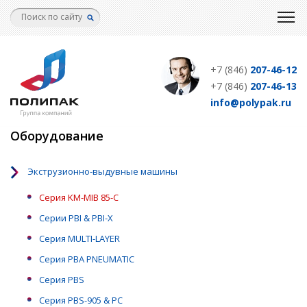
Перейти
к
основному
содержанию
+7 (846)
207-46-12
+7 (846)
207-46-13
info@polypak.ru
Оборудование
Экструзионно-выдувные машины
Серия KM-MIB 85-C
Серии PBI & PBI-X
Серия MULTI-LAYER
Серия PBA PNEUMATIC
Серия PBS
Серия PBS-905 & PC