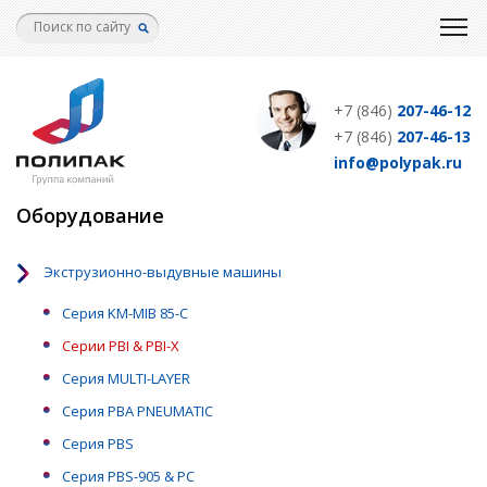
Перейти
к
основному
содержанию
+7 (846)
207-46-12
+7 (846)
207-46-13
info@polypak.ru
Оборудование
Экструзионно-выдувные машины
Серия KM-MIB 85-C
Серии PBI & PBI-X
Серия MULTI-LAYER
Серия PBA PNEUMATIC
Серия PBS
Серия PBS-905 & PC