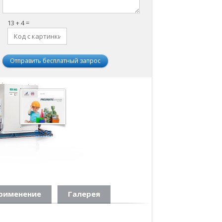
13 + 4 =
рименение
Галерея