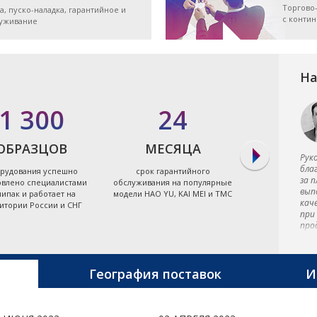
Торгово
а, пуско-наладка, гарантийное и
с конти
луживание
На
1 300
24
7
ОБРАЗЦОВ
МЕСЯЦА
ЭЛЕКТРО
Рук
бла
рудования успешно
срок гарантийного
экономя
за 
овлено специалистами
обслуживания на популярные
энергоэффект
вып
ипак и работает на
модели HAO YU, KAI MEI и TMC
термопластав
кач
итории России и СНГ
Тайв
при
про
пре
тер
маш
пре
География поставок
И
мет
Тай