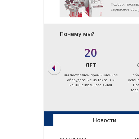
Подбор, поставк
сервисное обс
Почему мы?
в 90%
20
СЛУЧАЕВ
ЛЕТ
мы даём ответ на запрос по
мы поставляем промышленное
обо
подбору оборудования в
оборудование из Тайваня и
устан
течение первых суток
континентального Китая
Пол
терр
Новости