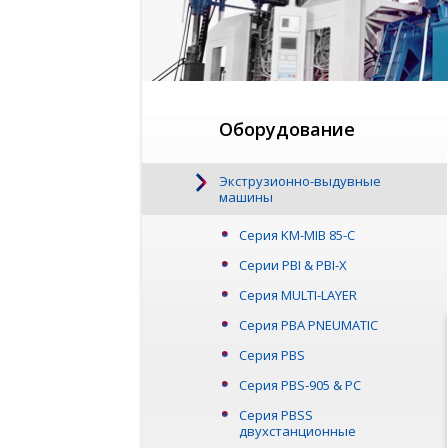
Оборудование
Экструзионно-выдувные
машины
Серия KM-MIB 85-C
Серии PBI & PBI-X
Серия MULTI-LAYER
Серия PBA PNEUMATIC
Серия PBS
Серия PBS-905 & PC
Серия PBSS
двухстанционные