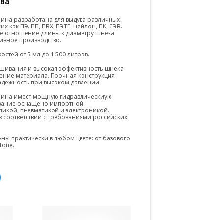
ва
ина разработана для выдува различных
х как ПЭ. ПП, ПВХ, ПЭТГ. нейлон, ПК, СЭВ.
е отношение длины к диаметру шнека
ивное производство.
стей от 5 мл до 1 500 литров.
шивания и высокая эффективность шнека
ение материала. Прочная конструкция
дежность при высоком давлении.
шина имеет мощную гидравлическиую
вание оснащено импортной
ликой, пневматикой и электроникой.
 соответствии с требованиями российских
ны практически в любом цвете: от базового
tone.