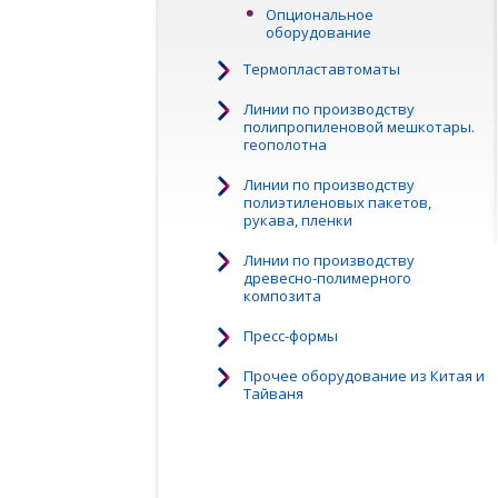
Опциональное
оборудование
Термопластавтоматы
Линии по производству
полипропиленовой мешкотары.
геополотна
Линии по производству
полиэтиленовых пакетов,
рукава, пленки
Линии по производству
древесно-полимерного
композита
Пресс-формы
Прочее оборудование из Китая и
Тайваня