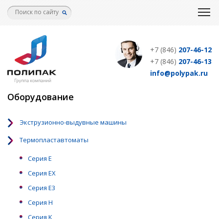
Перейти
к
основному
содержанию
+7 (846)
207-46-12
+7 (846)
207-46-13
info@polypak.ru
Оборудование
Экструзионно-выдувные машины
Термопластавтоматы
Серия Е
Серия EX
Серия Е3
Серия Н
Серия K