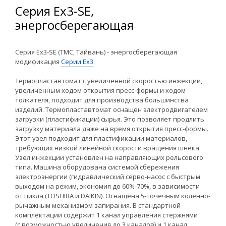
Серия Ex3-SE,
энергосберегающая
Серия Ex3-SE (TMC, Тайвань) - энергосберегающая
модификация
Cерии Ex3
.
Термопластавтомат c увеличенной скоростью инжекции,
увеличенным ходом открытия пресс-формы и ходом
толкателя, подходит для производства большинства
изделий. Термопластавтомат оснащен электродвигателем
загрузки (пластификации) сырья. Это позволяет продлить
загрузку материала даже на время открытия пресс-формы.
Этот узел подходит для пластификации материалов,
требующих низкой линейной скорости вращения шнека.
Узел инжекции установлен на направляющих рельсового
типа. Машина оборудована системой сбережения
электроэнергии (гидравлический серво-насос с быстрым
выходом на режим, экономия до 60%-70%, в зависимости
от цикла (TOSHIBA и DAIKIN). Оснащена 5-точечным коленно-
рычажным механизмом запирания. В стандартной
комплектации содержит 1 канал управления стержнями
(с возможностью увеличения до 3 каналов) и 1 канал