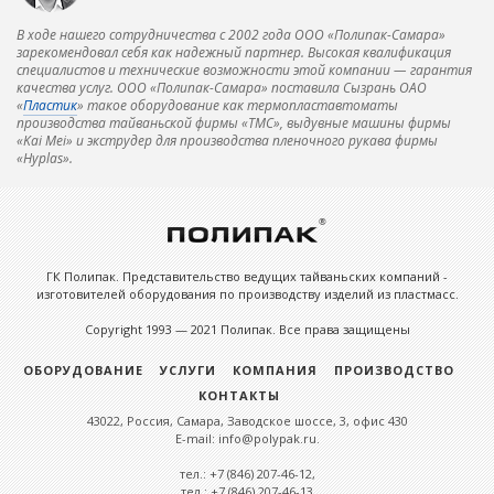
В ходе нашего сотрудничества с 2002 года ООО «Полипак-Самара»
зарекомендовал себя как надежный партнер. Высокая квалификация
специалистов и технические возможности этой компании — гарантия
качества услуг. ООО «Полипак-Самара» поставила Сызрань ОАО
«
Пластик
» такое оборудование как термопластавтоматы
производства тайваньской фирмы «ТМС», выдувные машины фирмы
«Kai Mei» и экструдер для производства пленочного рукава фирмы
«Hyplas».
ГК Полипак. Представительство ведущих тайваньских компаний -
изготовителей оборудования по производству изделий из пластмасс.
Copyright 1993 — 2021 Полипак. Все права защищены
ОБОРУДОВАНИЕ
УСЛУГИ
КОМПАНИЯ
ПРОИЗВОДСТВО
КОНТАКТЫ
43022, Россия, Самара, Заводское шоссе, 3, офис 430
E-mail: info@polypak.ru.
тел.: +7 (846) 207-46-12,
тел.: +7 (846) 207-46-13