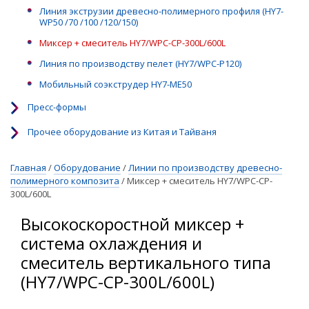
Линия экструзии древесно-полимерного профиля (HY7-
WP50 /70 /100 /120/150)
Миксер + смеситель HY7/WPC-CP-300L/600L
Линия по производству пелет (HY7/WPC-P120)
Мобильный соэкструдер HY7-ME50
Пресс-формы
Прочее оборудование из Китая и Тайваня
Главная
/
Оборудование
/
Линии по производству древесно-
полимерного композита
/
Миксер + смеситель HY7/WPC-CP-
300L/600L
Высокоскоростной миксер +
система охлаждения и
смеситель вертикального типа
(HY7/WPC-CP-300L/600L)