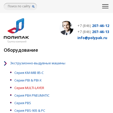
Перейти
к
основному
содержанию
+7 (846)
207-46-12
+7 (846)
207-46-13
info@polypak.ru
Оборудование
Экструзионно-выдувные машины
Серия KM-MIB 85-C
Серии PBI & PBI-X
Серия MULTI-LAYER
Серия PBA PNEUMATIC
Серия PBS
Серия PBS-905 & PC