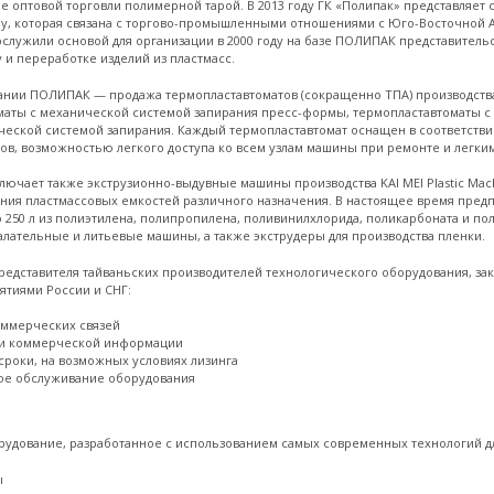
е оптовой торговли полимерной тарой. В 2013 году ГК «Полипак» представляе
Сам
, которая связана с торгово-промышленными отношениями с Юго-Восточной Ази
служили основой для организации в 2000 году на базе ПОЛИПАК представитель
 и переработке изделий из пластмасс.
нии ПОЛИПАК — продажа термопластавтоматов (сокращенно ТПА) производства 
аты с механической системой запирания пресс-формы, термопластавтоматы с
ической системой запирания. Каждый термопластавтомат оснащен в соответстви
в, возможностью легкого доступа ко всем узлам машины при ремонте и легки
лючает также экструзионно-выдувные машины производства KAI MEI Plastic Ma
ления пластмассовых емкостей различного назначения. В настоящее время пре
о 250 л из полиэтилена, полипропилена, поливинилхлорида, поликарбоната и по
лательные и литьевые машины, а также экструдеры для производства пленки.
едставителя тайваньских производителей технологического оборудования, зак
ятиями России и СНГ:
оммерческих связей
 и коммерческой информации
сроки, на возможных условиях лизинга
ое обслуживание оборудования
удование, разработанное с использованием самых современных технологий дл
ы