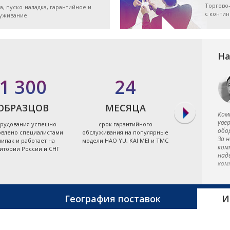
Торгово
а, пуско-наладка, гарантийное и
с конти
луживание
На
1 300
24
7
ОБРАЗЦОВ
МЕСЯЦА
ЭЛЕКТРО
Ком
уве
рудования успешно
срок гарантийного
экономя
обо
овлено специалистами
обслуживания на популярные
энергоэффект
За 
ипак и работает на
модели HAO YU, KAI MEI и TMC
термопластав
ком
итории России и СНГ
Тайв
над
ком
обо
ком
Сам
обр
География поставок
И
быс
зад
на 
сот