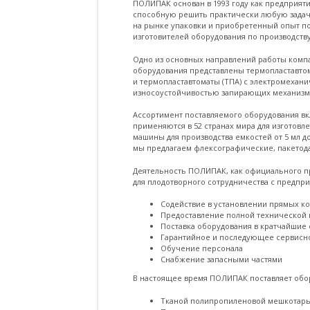
ПОЛИПАК основан в 1993 году как предприяти
способную решить практически любую задачу
на рынке упаковки и приобретенный опыт по
изготовителей оборудования по производству
Одно из основных направлений работы компа
оборудования представлены термопластавтом
и термопластавтоматы (ТПА) с электромехан
износоустойчивостью запирающих механизмо
Ассортимент поставляемого оборудования вк
применяются в 52 странах мира для изготов
машины для производства емкостей от 5 мл д
мы предлагаем флексографические, пакетода
Деятельность ПОЛИПАК, как официального пр
для плодотворного сотрудничества с предпри
Содействие в установлении прямых к
Предоставление полной технической
Поставка оборудования в кратчайшие 
Гарантийное и последующее сервисн
Обучение персонала
Снабжение запасными частями
В настоящее время ПОЛИПАК поставляет обор
Тканой полипропиленовой мешкотар