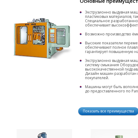
Основные преимущест
Экструзионно выдувная маш
пластиковых материалов, таки
Специальное разработанно
обеспечивает высокоэффект
Возможно производство ёмко
Высокие показатели переме
обеспечивают полное плавл
гарантирует повышенную на
Экструзионно выдувная ма
систему смыкания Оборудо
высококачественной гидрав
Дизайн машин разработан в
покупателей.
Машины могут быть вополне
до предоставленного по Pan
Показать все преимущества