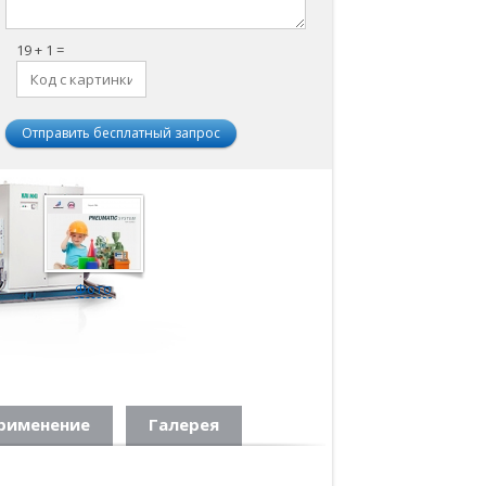
19 + 1 =
рименение
Галерея