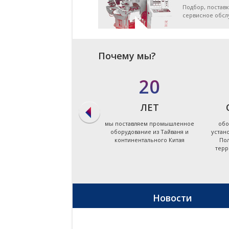
Подбор, поставк
сервисное обс
Почему мы?
в 90%
20
СЛУЧАЕВ
ЛЕТ
мы даём ответ на запрос по
мы поставляем промышленное
обо
подбору оборудования в
оборудование из Тайваня и
устан
течение первых суток
континентального Китая
Пол
терр
Новости