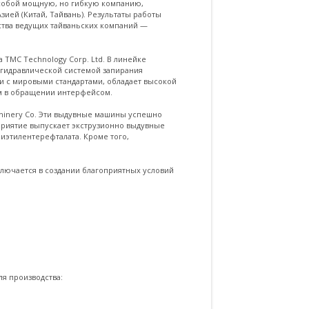
т собой мощную, но гибкую компанию,
ара» и желает активного развития.
ей (Китай, Тайвань). Результаты работы
ства ведущих тайваньских компаний —
ТМС Technology Corp. Ltd. В линейке
 гидравлической системой запирания
и с мировыми стандартами, обладает высокой
м в обращении интерфейсом.
chinery Co. Эти выдувные машины успешно
дприятие выпускает экструзионно выдувные
лиэтилентерефталата. Кроме того,
лючается в создании благоприятных условий
я производства: