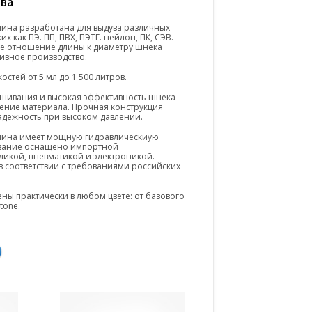
ва
ина разработана для выдува различных
х как ПЭ. ПП, ПВХ, ПЭТГ. нейлон, ПК, СЭВ.
е отношение длины к диаметру шнека
ивное производство.
стей от 5 мл до 1 500 литров.
шивания и высокая эффективность шнека
ение материала. Прочная конструкция
дежность при высоком давлении.
шина имеет мощную гидравлическиую
вание оснащено импортной
ликой, пневматикой и электроникой.
 соответствии с требованиями российских
ны практически в любом цвете: от базового
tone.