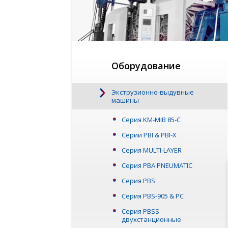
Оборудование
Экструзионно-выдувные
машины
Серия KM-MIB 85-C
Серии PBI & PBI-X
Серия MULTI-LAYER
Серия PBA PNEUMATIC
Серия PBS
Серия PBS-905 & PC
Серия PBSS
двухстанционные