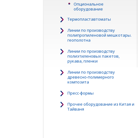
Опциональное
оборудование
Термопластавтоматы
Линии по производству
полипропиленовой мешкотары.
геополотна
Линии по производству
полиэтиленовых пакетов,
рукава, пленки
Линии по производству
древесно-полимерного
композита
Пресс-формы
Прочее оборудование из Китая и
Тайваня