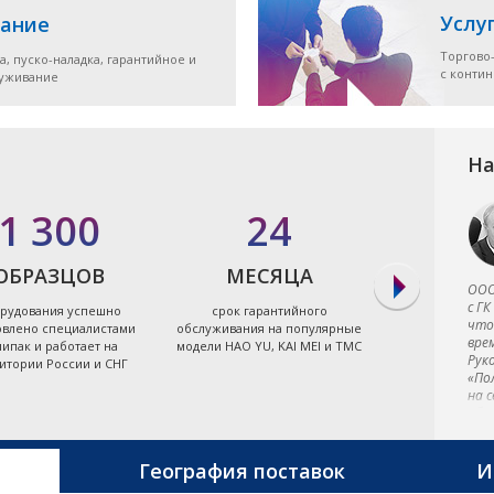
Услу
ание
Торгово
а, пуско-наладка, гарантийное и
с конти
луживание
На
1 300
24
7
ОБРАЗЦОВ
МЕСЯЦА
ЭЛЕКТРО
ООО
с ГК
рудования успешно
срок гарантийного
экономя
что
овлено специалистами
обслуживания на популярные
энергоэффект
вре
ипак и работает на
модели HAO YU, KAI MEI и TMC
термопластав
Рук
итории России и СНГ
Тайв
«По
на 
обо
в к
и в
фир
География поставок
И
отл