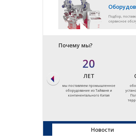
Оборудов
Подбор, поставк
сервисное обс
Почему мы?
в 90%
20
СЛУЧАЕВ
ЛЕТ
мы даём ответ на запрос по
мы поставляем промышленное
обо
подбору оборудования в
оборудование из Тайваня и
устан
течение первых суток
континентального Китая
Пол
терр
Новости