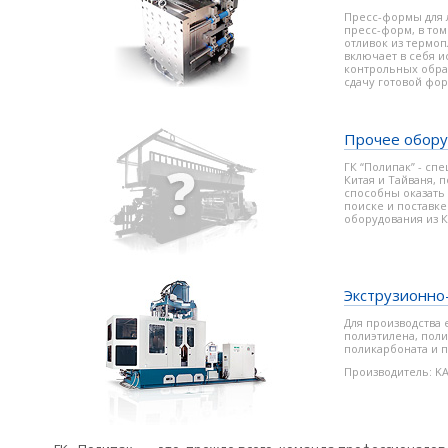
Пресс-формы для 
пресс-форм, в то
отливок из термоп
включает в себя 
контрольных образ
сдачу готовой фо
Прочее обору
ГК “Полипак” - сп
Китая и Тайваня, 
способны оказать
поиске и поставк
оборудования из К
Экструзионн
Для производства е
полиэтилена, пол
поликарбоната и 
Производитель: KA