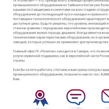
ГК «Полипак» — это, прежде всего, команда профессионало
промышленного оборудования из Тайваня и Китая уже боле
нашими поставщиками и клиентами на всех стадиях сотруд
оборудования до последующей пуско-наладки и сервисного
поставщики технологического оборудования гарантируют в
доступные цены. Будьте уверены, что уровень инноваций и
станков сравним с передовыми европейскими производите
оборудование можно гораздо дешевле. Всегда имеется возм
техническими характеристиками оборудования, но и орга
заводов, которые успешно их применяют для производства 
Главный офис ГК «Полипак» находится в Самаре, что позвол
услуги сервисной поддержки, как в европейской части Росси
страны.
Если Вы хотите работать с Китаем и вам нужны консультаци
промышленного оборудования, позвоните нам по тел.: 8 (846
Вам.