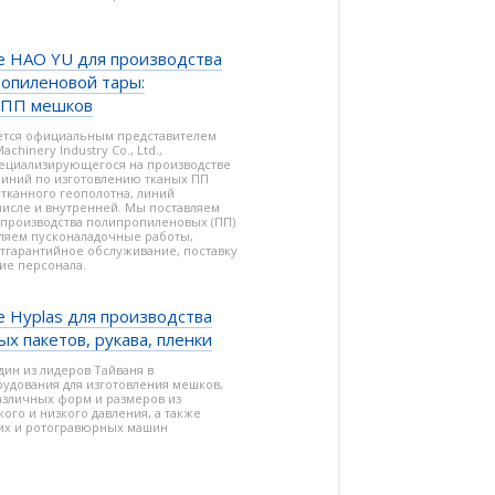
 HAO YU для производства
ропиленовой тары:
 ПП мешков
яется официальным представителем
chinery Industry Co., Ltd.,
пециализирующегося на производстве
линий по изготовлению тканых ПП
 тканного геополотна, линий
числе и внутренней. Мы поставляем
 производства полипропиленовых (ПП)
ляем пусконаладочные работы,
стгарантийное обслуживание, поставку
ие персонала.
 Hyplas для производства
х пакетов, рукава, пленки
один из лидеров Тайваня в
рудования для изготовления мешков,
азличных форм и размеров из
ого и низкого давления, а также
их и ротогравюрных машин