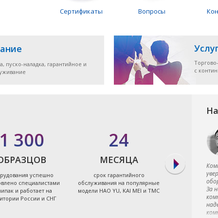
Сертификаты
Вопросы
Ко
Услу
ание
Торгово
а, пуско-наладка, гарантийное и
с конти
луживание
На
1 300
24
7
ОБРАЗЦОВ
МЕСЯЦА
ЭЛЕКТРО
Ком
уве
рудования успешно
срок гарантийного
экономя
обо
овлено специалистами
обслуживания на популярные
энергоэффект
За 
ипак и работает на
модели HAO YU, KAI MEI и TMC
термопластав
ком
итории России и СНГ
Тайв
над
ком