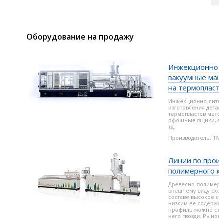
Оборудование на продажу
Инжекционно 
вакуумные ма
на термоплас
Инжекционно-лит
изготовления дет
термопластов мет
офощные ящики, а
тд.
Производитель: T
Линии по про
полимерного 
Древесно-полиме
внешнему виду схо
составе высокое 
низким ее содерж
профиль можно стр
него гвозди. Рыно