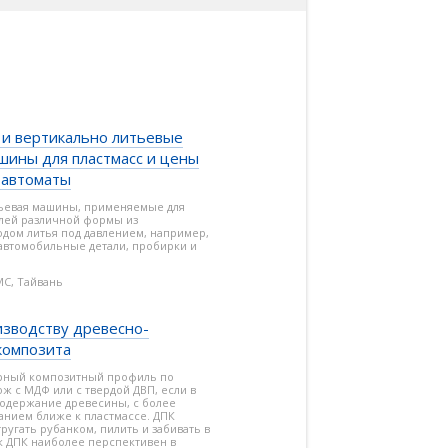
и вертикально литьевые
шины для пластмасс и цены
тавтоматы
ьевая машины, применяемые для
алей различной формы из
одом литья под давлением, например,
втомобильные детали, пробирки и
MC, Тайвань
изводству древесно-
композита
рный композитный профиль по
ж с МДФ или с твердой ДВП, если в
содержание древесины, с более
анием ближе к пластмассе. ДПК
угать рубанком, пилить и забивать в
к ДПК наиболее перспективен в