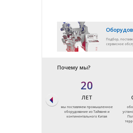
Оборудов
Подбор, поставк
сервисное обс
Почему мы?
в 90%
20
СЛУЧАЕВ
ЛЕТ
мы даём ответ на запрос по
мы поставляем промышленное
обо
подбору оборудования в
оборудование из Тайваня и
устан
течение первых суток
континентального Китая
Пол
терр