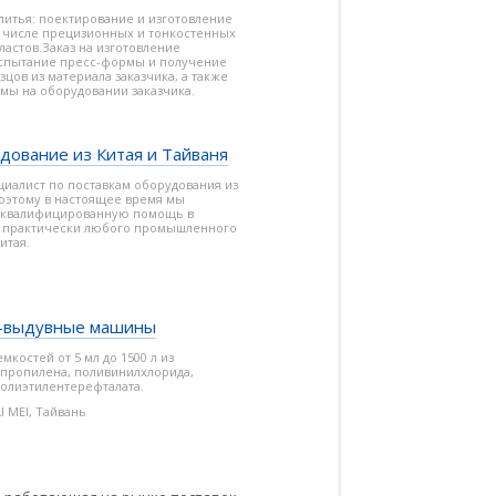
литья: поектирование и изготовление
м числе прецизионных и тонкостенных
ластов.Заказ на изготовление
испытание пресс-формы и получение
цов из материала заказчика, а также
рмы на оборудовании заказчика.
дование из Китая и Тайваня
ециалист по поставкам оборудования из
поэтому в настоящее время мы
 квалифицированную помощь в
е практически любого промышленного
итая.
о-выдувные машины
мкостей от 5 мл до 1500 л из
ипропилена, поливинилхлорида,
полиэтилентерефталата.
I MEI, Тайвань