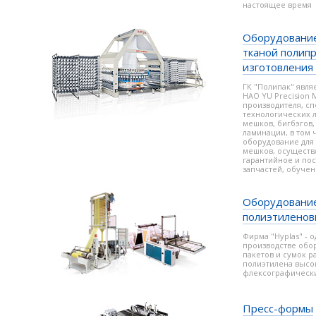
настоящее время
Оборудование
тканой полип
изготовления
ГК "Полипак" явл
HAO YU Precision Ma
производителя, с
технологических 
мешков, бигбэгов,
ламинации, в том 
оборудование для
мешков, осуществ
гарантийное и по
запчастей, обучен
Оборудование
полиэтиленовы
Фирма "Hyplas" - 
производстве обо
пакетов и сумок р
полиэтилена высок
флексографическ
Пресс-формы