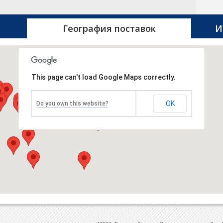
обо
ком
Сам
обр
География поставок
И
быс
зад
на 
сот
Сам
This page can't load Google Maps correctly.
OK
Do you own this website?