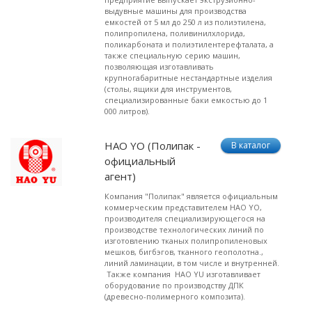
выдувные машины для производства
емкостей от 5 мл до 250 л из полиэтилена,
полипропилена, поливинилхлорида,
поликарбоната и полиэтилентерефталата, а
также специальную серию машин,
позволяющая изготавливать
крупногабаритные нестандартные изделия
(столы, ящики для инструментов,
специализированные баки емкостью до 1
000 литров).
HAO YO (Полипак -
В каталог
официальный
агент)
Компания "Полипак" является официальным
коммерческим представителем HAO YO,
производителя специализирующегося на
производстве технологических линий по
изготовлению тканых полипропиленовых
мешков, бигбэгов, тканного геополотна.,
линий ламинации, в том числе и внутренней.
Также компания HAO YU изготавливает
оборудование по производству ДПК
(древесно-полимерного композита).