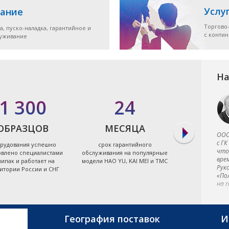
Услу
ание
Торгово
а, пуско-наладка, гарантийное и
с конти
луживание
На
1 300
24
7
ОБРАЗЦОВ
МЕСЯЦА
ЭЛЕКТРО
ООО
с ГК
рудования успешно
срок гарантийного
экономя
что
овлено специалистами
обслуживания на популярные
энергоэффект
вре
ипак и работает на
модели HAO YU, KAI MEI и TMC
термопластав
Рук
итории России и СНГ
Тайв
«По
на 
обо
в к
и в
фир
География поставок
И
отл