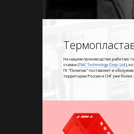
Термопласта
На нашем производстве работаю т
станки (
ТМС Technology Corp. Ltd.
), к
ГК “Полипак” поставляет и обслужив
территории России и СНГ уже более 2