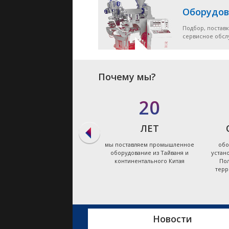
Оборудов
Подбор, поставк
сервисное обс
Почему мы?
в 90%
20
СЛУЧАЕВ
ЛЕТ
мы даём ответ на запрос по
мы поставляем промышленное
обо
подбору оборудования в
оборудование из Тайваня и
устан
течение первых суток
континентального Китая
Пол
терр
Новости