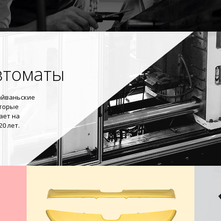
втоматы
айваньские
оторые
ает на
0 лет.